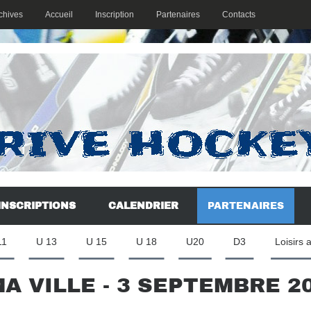
chives
Accueil
Inscription
Partenaires
Contacts
INSCRIPTIONS
CALENDRIER
PARTENAIRES
11
U 13
U 15
U 18
U20
D3
Loisirs 
A VILLE - 3 SEPTEMBRE 2