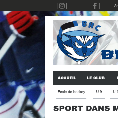
Ar
ACCUEIL
LE CLUB
Ecole de hockey
U 9
U 
SPORT DANS M
Dépublié(s)