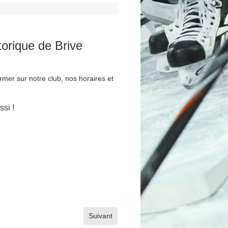
orique de Brive
rmer sur notre club, nos horaires et
ssi !
Article suivant : Horaires 2022 - 2023
Suivant